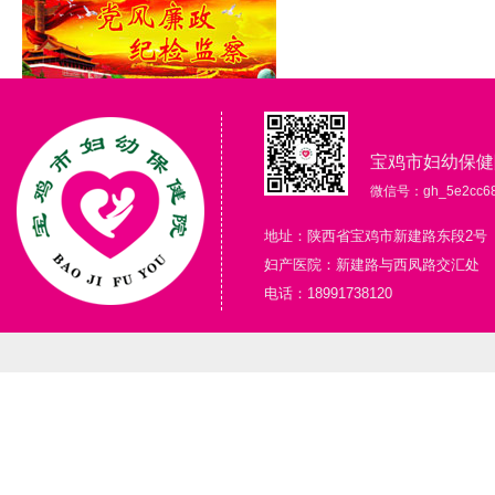
宝鸡市妇幼保健
微信号：gh_5e2cc68
地址：陕西省宝鸡市新建路东段2号
妇产医院：新建路与西凤路交汇处
电话：18991738120