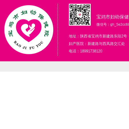
宝鸡市妇幼保健
微信号：gh_5e2cc68
地址：陕西省宝鸡市新建路东段2号
妇产医院：新建路与西凤路交汇处
电话：18991738120