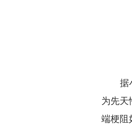
据小儿
为先天
端梗阻