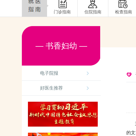
门诊指南
住院指南
检查指南
— 书香妇幼 —
电子院报
好医生推荐
元旦
的文