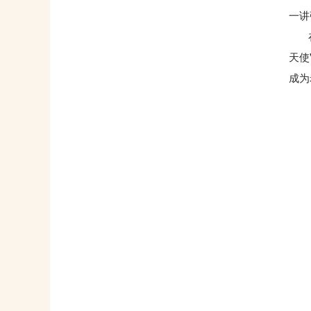
一讲
在宝
天使
成为