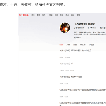
骥才、于丹、关牧村、杨丽萍等文艺明星。