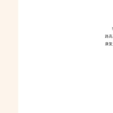
9月
路高
康复