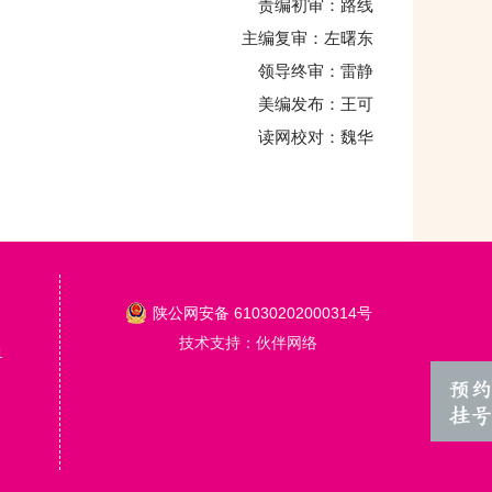
责编初审：路线
主编复审：左曙东
领导终审：雷静
美编发布：王可
读网校对：魏华
陕公网安备 61030202000314号
技术支持：伙伴网络
1