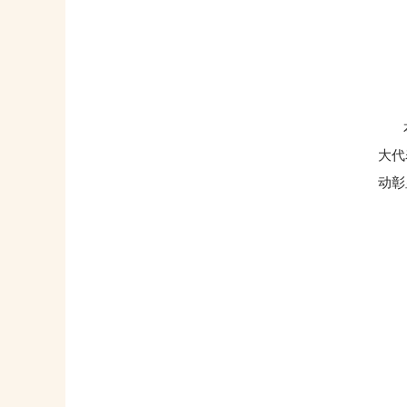
本次
大代
动彰