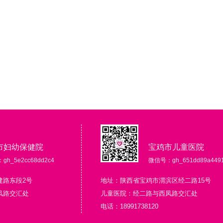
市妇幼保健院
宝鸡市儿童医院
h_5e2cc68dd2c4
微信号：gh_651dd89a449
建路东段2号
地址：陕西省宝鸡市渭滨区经二路15号
凤路交汇处
儿童医院：经二路与西凤路交汇处
电话：18991738120