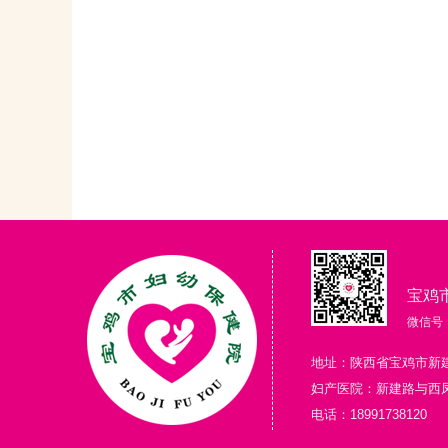
宝鸡
微信号：g
地址：陕西省宝鸡市新
妇产医院：新建路与西
电话：18991738120