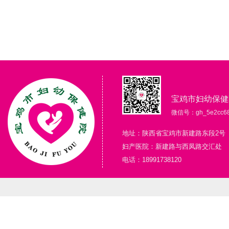
宝鸡市妇幼保健
微信号：gh_5e2cc68
地址：陕西省宝鸡市新建路东段2号
妇产医院：新建路与西凤路交汇处
电话：18991738120