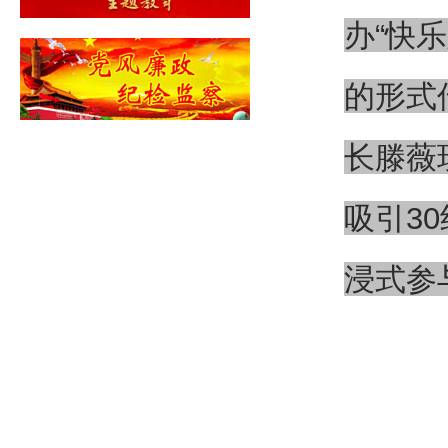
办“快
的形式
长滕薇
吸引3
浸式参