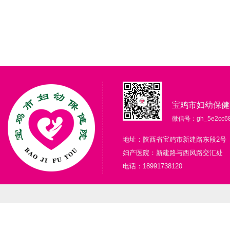
宝鸡市妇幼保健
微信号：gh_5e2cc68
地址：陕西省宝鸡市新建路东段2号
妇产医院：新建路与西凤路交汇处
电话：18991738120