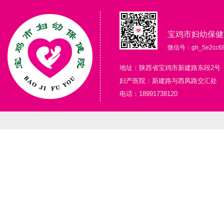
宝鸡市妇幼保健
微信号：gh_5e2cc68
地址：陕西省宝鸡市新建路东段2号
妇产医院：新建路与西凤路交汇处
电话：18991738120