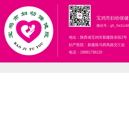
宝鸡市妇幼保健
微信号：gh_5e2cc68
地址：陕西省宝鸡市新建路东段2号
妇产医院：新建路与西凤路交汇处
电话：18991738120