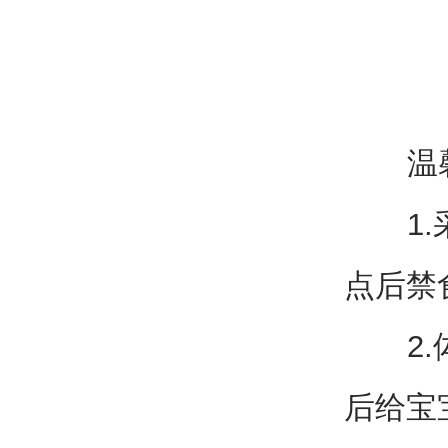
温馨
1.采
点后禁
2.体
后给宝