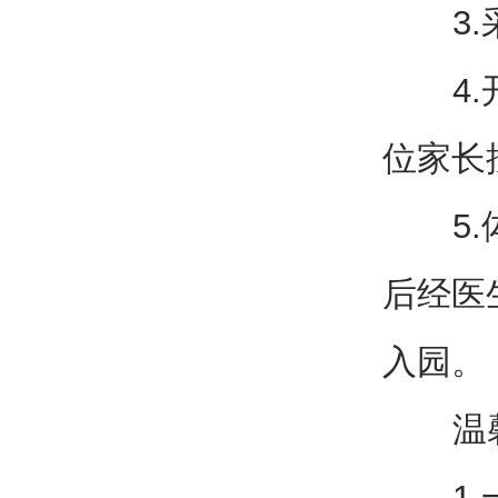
3.采
4.开
位家长
5.体
后经医
入园。
温馨
1.一