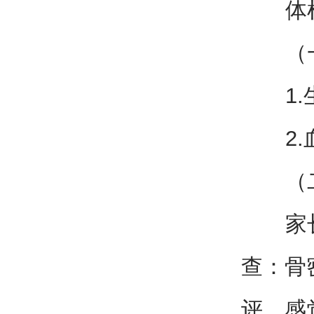
体检
（一
1.生
2.血
（二
家长根
查：骨
评、感