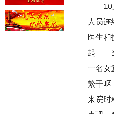
10月
人员连
医生和
起……
一名女
繁干呕
来院时