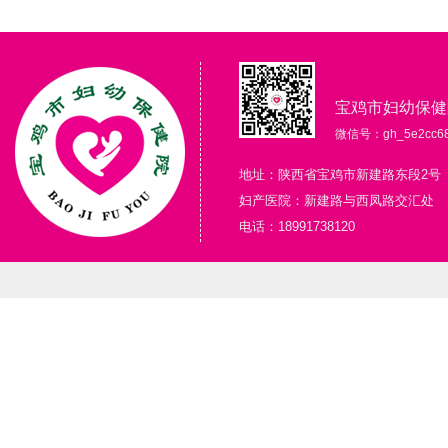
宝鸡市妇幼保健
微信号：gh_5e2cc68
地址：陕西省宝鸡市新建路东段2号
妇产医院：新建路与西凤路交汇处
电话：18991738120