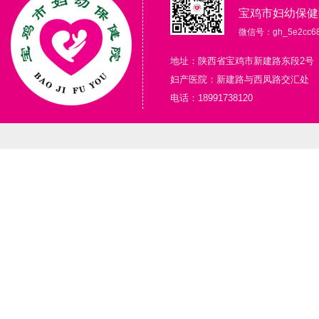
宝鸡市妇幼保健
微信号：gh_5e2cc68
地址：陕西省宝鸡市新建路东段2号
妇产医院：新建路与西凤路交汇处
电话：18991738120