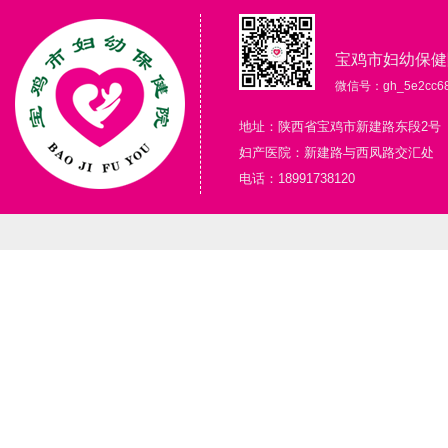
宝鸡市妇幼保健
微信号：gh_5e2cc68
地址：陕西省宝鸡市新建路东段2号
妇产医院：新建路与西凤路交汇处
电话：18991738120